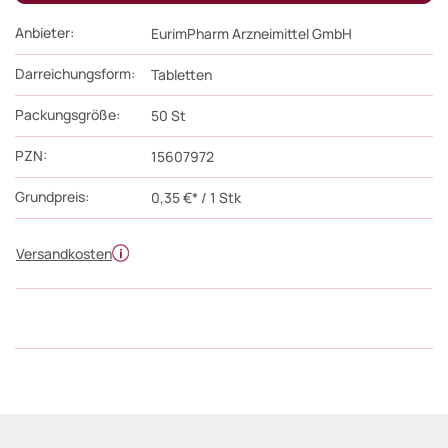
Anbieter:
EurimPharm Arzneimittel GmbH
Darreichungsform:
Tabletten
Packungsgröße:
50
St
PZN
:
15607972
Grundpreis:
0,35 €* / 1 Stk
Versandkosten