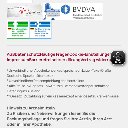
AGB
Datenschutz
Häufige Fragen
Cookie-Einstellungen
Impressum
Barrierefreiheitserklärung
Vertrag widerrufen
¹ Unverbindlicher Apothekenverkaufspreis nach Lauer-Taxe (Große
Deutsche Spezialitätentaxe)
² Unverbindliche Preisempfehlung des Herstellers
* Alle Preise inkl. gesetzl. MwSt., zzgl. Versandkostenpauschale bei
Lieferung ins Ausland.
** Gesetzl. Zuzahlung auf ein Kassenrezept einer gesetzl. Krankenkasse.
Hinweis zu Arzneimitteln
Zu Risiken und Nebenwirkungen lesen Sie die
Packungsbeilage und fragen Sie Ihre Ärztin, Ihren Arzt
oder in Ihrer Apotheke.