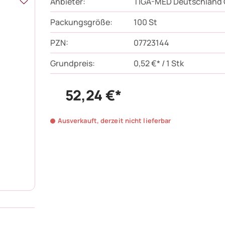
Anbieter:
TIGA-MED Deutschland
Packungsgröße:
100
St
PZN
:
07723144
Grundpreis:
0,52 €* / 1 Stk
52,24 €*
Ausverkauft, derzeit nicht lieferbar