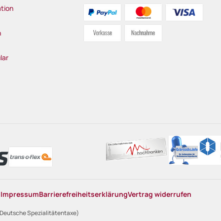
tion
n
lar
n
Impressum
Barrierefreiheitserklärung
Vertrag widerrufen
 Deutsche Spezialitätentaxe)