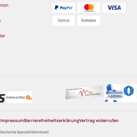
tion
n
lar
n
Impressum
Barrierefreiheitserklärung
Vertrag widerrufen
 Deutsche Spezialitätentaxe)