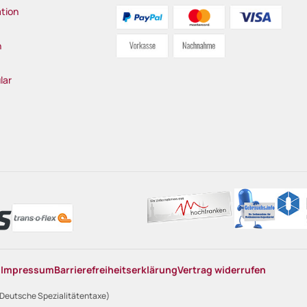
tion
n
lar
n
Impressum
Barrierefreiheitserklärung
Vertrag widerrufen
 Deutsche Spezialitätentaxe)