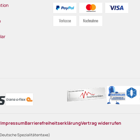
tion
n
lar
n
Impressum
Barrierefreiheitserklärung
Vertrag widerrufen
 Deutsche Spezialitätentaxe)