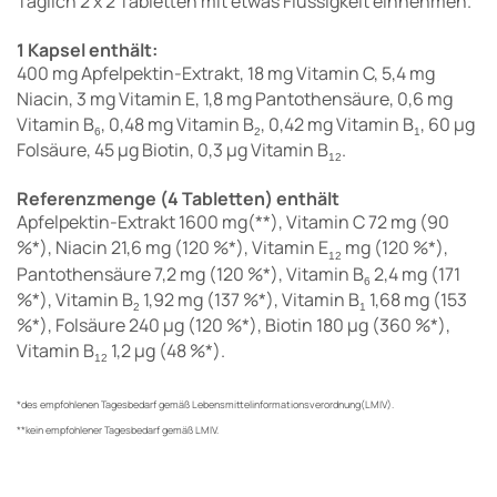
Täglich 2 x 2 Tabletten mit etwas Flüssigkeit einnehmen.
1 Kapsel enthält:
400 mg Apfelpektin-Extrakt, 18 mg Vitamin C, 5,4 mg
Niacin, 3 mg Vitamin E, 1,8 mg Pantothensäure, 0,6 mg
Vitamin B
, 0,48 mg Vitamin B
, 0,42 mg Vitamin B
, 60 µg
6
2
1
Folsäure, 45 µg Biotin, 0,3 µg Vitamin B
.
12
Referenzmenge (4 Tabletten) enthält
Apfelpektin-Extrakt 1600 mg(**), Vitamin C 72 mg (90
%*), Niacin 21,6 mg (120 %*), Vitamin E
mg (120 %*),
12
Pantothensäure 7,2 mg (120 %*), Vitamin B
2,4 mg (171
6
%*), Vitamin B
1,92 mg (137 %*), Vitamin B
1,68 mg (153
2
1
%*), Folsäure 240 µg (120 %*), Biotin 180 µg (360 %*),
Vitamin B
1,2 µg (48 %*).
12
*des empfohlenen Tagesbedarf gemäß Lebensmittelinformationsverordnung(LMIV).
**kein empfohlener Tagesbedarf gemäß LMIV.