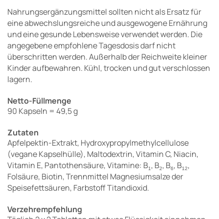
Nahrungsergänzungsmittel sollten nicht als Ersatz für
eine abwechslungsreiche und ausgewogene Ernährung
und eine gesunde Lebensweise verwendet werden. Die
angegebene empfohlene Tagesdosis darf nicht
überschritten werden. Außerhalb der Reichweite kleiner
Kinder aufbewahren. Kühl, trocken und gut verschlossen
lagern.
Netto-Füllmenge
90 Kapseln = 49,5 g
Zutaten
Apfelpektin-Extrakt, Hydroxypropylmethylcellulose
(vegane Kapselhülle), Maltodextrin, Vitamin C, Niacin,
Vitamin E, Pantothensäure, Vitamine: B
, B
, B
, B
,
1
2
6
12
Folsäure, Biotin, Trennmittel Magnesiumsalze der
Speisefettsäuren, Farbstoff Titandioxid.
Verzehrempfehlung