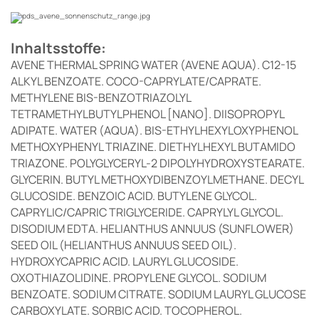
Inhaltsstoffe:
AVENE THERMAL SPRING WATER (AVENE AQUA). C12-15
ALKYL BENZOATE. COCO-CAPRYLATE/CAPRATE.
METHYLENE BIS-BENZOTRIAZOLYL
TETRAMETHYLBUTYLPHENOL [NANO]. DIISOPROPYL
ADIPATE. WATER (AQUA). BIS-ETHYLHEXYLOXYPHENOL
METHOXYPHENYL TRIAZINE. DIETHYLHEXYL BUTAMIDO
TRIAZONE. POLYGLYCERYL-2 DIPOLYHYDROXYSTEARATE.
GLYCERIN. BUTYL METHOXYDIBENZOYLMETHANE. DECYL
GLUCOSIDE. BENZOIC ACID. BUTYLENE GLYCOL.
CAPRYLIC/CAPRIC TRIGLYCERIDE. CAPRYLYL GLYCOL.
DISODIUM EDTA. HELIANTHUS ANNUUS (SUNFLOWER)
SEED OIL (HELIANTHUS ANNUUS SEED OIL).
HYDROXYCAPRIC ACID. LAURYL GLUCOSIDE.
OXOTHIAZOLIDINE. PROPYLENE GLYCOL. SODIUM
BENZOATE. SODIUM CITRATE. SODIUM LAURYL GLUCOSE
CARBOXYLATE. SORBIC ACID. TOCOPHEROL.