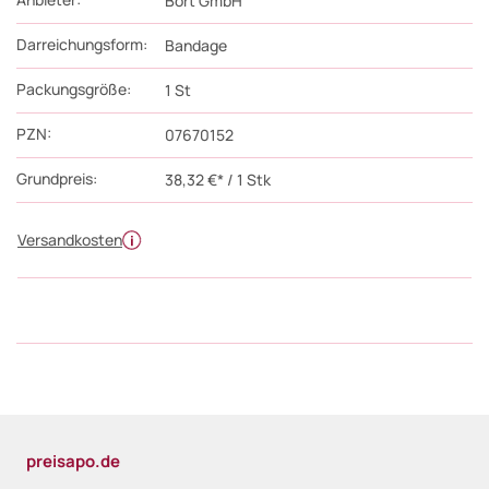
Bort GmbH
Darreichungsform:
Bandage
Packungsgröße:
1
St
PZN
:
07670152
Grundpreis:
38,32 €* / 1 Stk
Versandkosten
preisapo.de