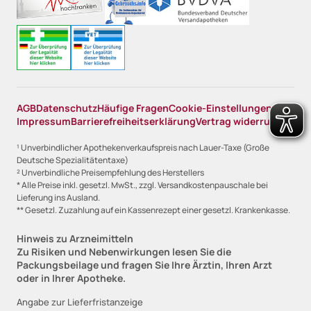
AGB
Datenschutz
Häufige Fragen
Cookie-Einstellungen
Impressum
Barrierefreiheitserklärung
Vertrag widerrufen
¹ Unverbindlicher Apothekenverkaufspreis nach Lauer-Taxe (Große
Deutsche Spezialitätentaxe)
² Unverbindliche Preisempfehlung des Herstellers
* Alle Preise inkl. gesetzl. MwSt., zzgl. Versandkostenpauschale bei
Lieferung ins Ausland.
** Gesetzl. Zuzahlung auf ein Kassenrezept einer gesetzl. Krankenkasse.
Hinweis zu Arzneimitteln
Zu Risiken und Nebenwirkungen lesen Sie die
Packungsbeilage und fragen Sie Ihre Ärztin, Ihren Arzt
oder in Ihrer Apotheke.
Angabe zur Lieferfristanzeige