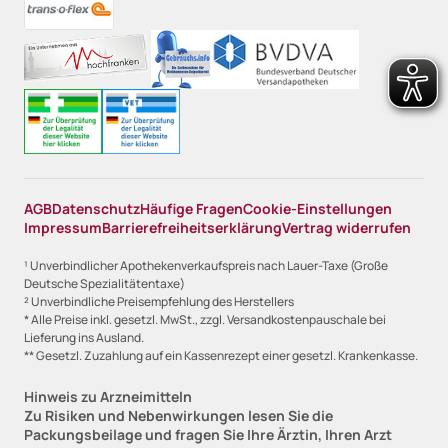
AGB
Datenschutz
Häufige Fragen
Cookie-Einstellungen
Impressum
Barrierefreiheitserklärung
Vertrag widerrufen
¹ Unverbindlicher Apothekenverkaufspreis nach Lauer-Taxe (Große
Deutsche Spezialitätentaxe)
² Unverbindliche Preisempfehlung des Herstellers
* Alle Preise inkl. gesetzl. MwSt., zzgl. Versandkostenpauschale bei
Lieferung ins Ausland.
** Gesetzl. Zuzahlung auf ein Kassenrezept einer gesetzl. Krankenkasse.
Hinweis zu Arzneimitteln
Zu Risiken und Nebenwirkungen lesen Sie die
Packungsbeilage und fragen Sie Ihre Ärztin, Ihren Arzt