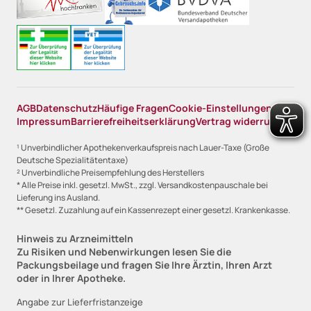
AGB
Datenschutz
Häufige Fragen
Cookie-Einstellungen
Impressum
Barrierefreiheitserklärung
Vertrag widerrufen
¹ Unverbindlicher Apothekenverkaufspreis nach Lauer-Taxe (Große
Deutsche Spezialitätentaxe)
² Unverbindliche Preisempfehlung des Herstellers
* Alle Preise inkl. gesetzl. MwSt., zzgl. Versandkostenpauschale bei
Lieferung ins Ausland.
** Gesetzl. Zuzahlung auf ein Kassenrezept einer gesetzl. Krankenkasse.
Hinweis zu Arzneimitteln
Zu Risiken und Nebenwirkungen lesen Sie die
Packungsbeilage und fragen Sie Ihre Ärztin, Ihren Arzt
oder in Ihrer Apotheke.
Angabe zur Lieferfristanzeige