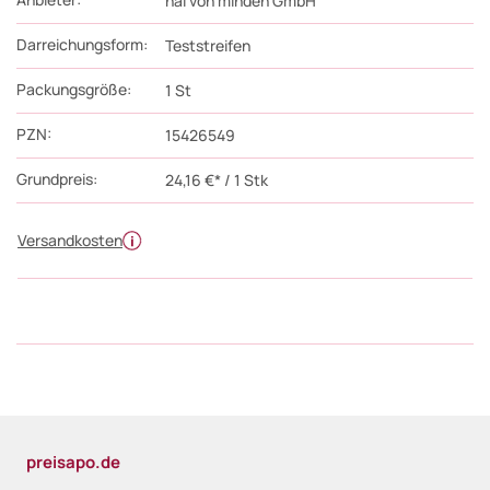
nal von minden GmbH
Darreichungsform:
Teststreifen
Packungsgröße:
1
St
PZN
:
15426549
Grundpreis:
24,16 €* / 1 Stk
Versandkosten
preisapo.de