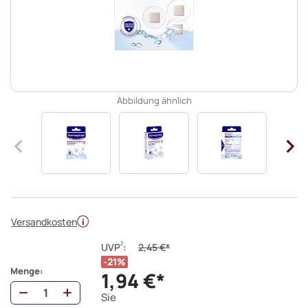
Abbildung ähnlich
Versandkosten
2
UVP
:
2,45 €*
21%
Menge:
1,94 €*
Sie