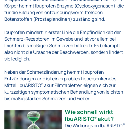
Körper hemmt Ibuprofen Enzyme (Cyclooxygenasen), die
für die Bildung von entzündungsvermittelnden
Botenstoffen (Prostaglandinen) zuständig sind.
Ibuprofen mindert in erster Linie die Empfindlichkeit der
Schmerz-Rezeptoren im Gewebe und ist vor allem bei
leichten bis mäßigen Schmerzen hilfreich. Es bekämpft
also nicht die Ursache der Beschwerden, sondern lindert
sie lediglich.
Neben der Schmerzlinderung hemmt Ibuprofen
Entzündungen und ist ein erprobtes fiebersenkendes
Mittel. IbuARISTO
akut Filmtabletten eignen sich zur
®
kurzzeitigen symptomatischen Behandlung von leichten
bis mäßig starken Schmerzen und Fieber.
Wie schnell wirkt
IbuARISTO
akut?
®
Die Wirkung von IbuARISTO
®