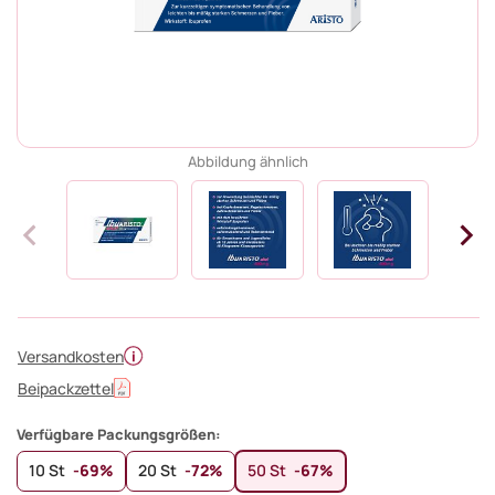
Abbildung ähnlich
Versandkosten
Beipackzettel
Verfügbare Packungsgrößen:
10 St
-69%
20 St
-72%
50 St
-67%