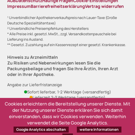
AGB
Datenschutz
Häufige Fragen
Cookie-Einstellungen
Impressum
Barrierefreiheitserklärung
Vertrag widerrufen
¹ Unverbindlicher Apothekenverkaufspreis nach Lauer-Taxe (Große
Deutsche Spezialitätentaxe)
² Unverbindliche Preisempfehlung des Herstellers
* Alle Preise inkl. gesetzl. MwSt., zzgl. Versandkostenpauschale bei
Lieferung ins Ausland.
** Gesetzl. Zuzahlung auf ein Kassenrezept einer gesetzl. Krankenkasse.
Hinweis zu Arzneimitteln
Zu Risiken und Nebenwirkungen lesen Sie die
Packungsbeilage und fragen Sie Ihre Ärztin, Ihren Arzt
oder in Ihrer Apotheke.
Angabe zur Lieferfristanzeige
Sofort lieferbar, 1-2 Werktage (versandfertig)
Lieferzeit 2-3 Werktage (versandfertig)
Ausverkauft, derzeit nicht lieferbar
Cookies erleichtern die Bereitstellung unserer Dienste. Mit
der Nutzung unserer Dienste erklären Sie sich damit
einverstanden, dass wir Cookies verwenden. Weiterhin
verwendet die Seite Google Analytics.
Google Analytics abschalten
weitere Informationen