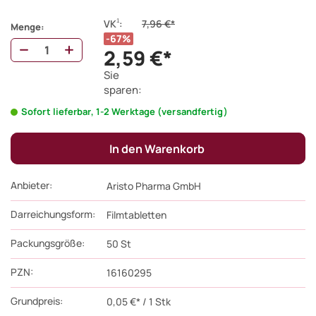
1
VK
:
7,96 €*
Menge:
67%
2,59 €*
Sie
sparen:
Sofort lieferbar, 1-2 Werktage (versandfertig)
In den Warenkorb
Anbieter:
Aristo Pharma GmbH
Darreichungsform:
Filmtabletten
Packungsgröße:
50
St
PZN
:
16160295
Grundpreis:
0,05 €* / 1 Stk