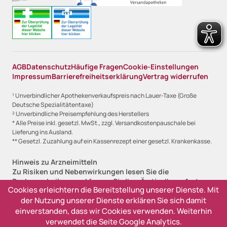
AGB
Datenschutz
Häufige Fragen
Cookie-Einstellungen
Impressum
Barrierefreiheitserklärung
Vertrag widerrufen
¹ Unverbindlicher Apothekenverkaufspreis nach Lauer-Taxe (Große
Deutsche Spezialitätentaxe)
² Unverbindliche Preisempfehlung des Herstellers
* Alle Preise inkl. gesetzl. MwSt., zzgl. Versandkostenpauschale bei
Lieferung ins Ausland.
** Gesetzl. Zuzahlung auf ein Kassenrezept einer gesetzl. Krankenkasse.
Hinweis zu Arzneimitteln
Zu Risiken und Nebenwirkungen lesen Sie die
Packungsbeilage und fragen Sie Ihre Ärztin, Ihren Arzt
Cookies erleichtern die Bereitstellung unserer Dienste. Mit
oder in Ihrer Apotheke.
der Nutzung unserer Dienste erklären Sie sich damit
Angabe zur Lieferfristanzeige
einverstanden, dass wir Cookies verwenden. Weiterhin
Sofort lieferbar, 1-2 Werktage (versandfertig)
verwendet die Seite Google Analytics.