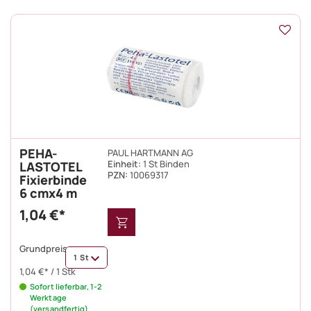
PEHA-
PAUL HARTMANN AG
Einheit:
1 St Binden
LASTOTEL
PZN
:
10069317
Fixierbinde
6 cmx4 m
1,04 €*
Grundpreis:
1 St
1,04 €* / 1 Stk
Sofort lieferbar, 1-2
Werktage
(versandfertig)