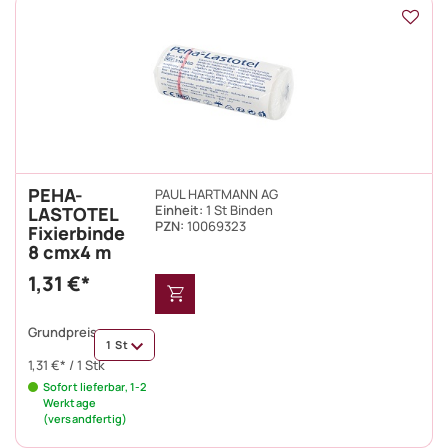
PEHA-
PAUL HARTMANN AG
Einheit:
1 St Binden
LASTOTEL
PZN
:
10069323
Fixierbinde
8 cmx4 m
1,31 €*
Grundpreis:
1 St
1,31 €* / 1 Stk
Sofort lieferbar, 1-2
Werktage
(versandfertig)