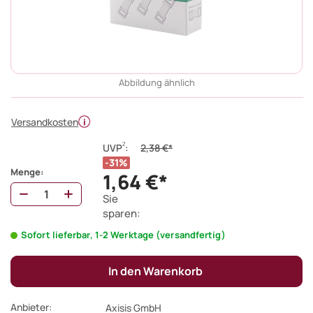
Abbildung ähnlich
Versandkosten
2
UVP
:
2,38 €*
31%
Menge:
1,64 €*
Sie
sparen:
Sofort lieferbar, 1-2 Werktage (versandfertig)
In den Warenkorb
Anbieter:
Axisis GmbH