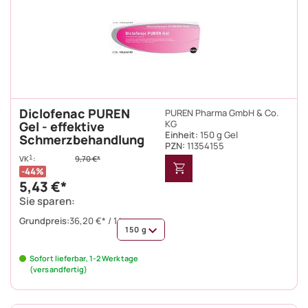
Diclofenac PUREN
PUREN Pharma GmbH & Co.
KG
Gel - effektive
Einheit:
150 g Gel
Schmerzbehandlung
PZN
:
11354155
VK
:
1
9,70 €*
44%
5,43 €*
Sie sparen:
Grundpreis:
36,20 €* / 1 kg
150 g
Sofort lieferbar, 1-2 Werktage
(versandfertig)