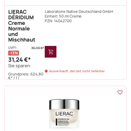
LIERAC
Laboratoire Native Deutschland GmbH
Einheit:
50 ml Creme
DÉRIDIUM
PZN
:
14042700
Creme
Normale
und
Mischhaut
UVP
:
2
36,00 €*
13%
31,24 €*
Sie sparen:
Ausverkauft, derzeit nicht lieferbar
Grundpreis:
624,80
€* / 1 l