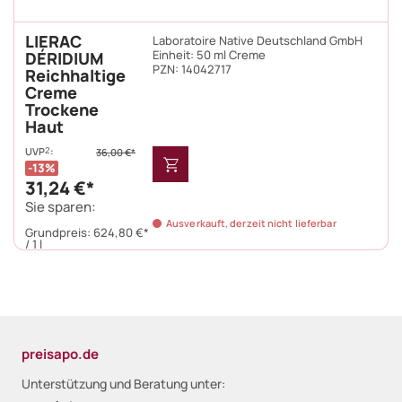
LIERAC
Laboratoire Native Deutschland GmbH
Einheit:
50 ml Creme
DÉRIDIUM
PZN
:
14042717
Reichhaltige
Creme
Trockene
Haut
UVP
:
2
36,00 €*
13%
31,24 €*
Sie sparen:
Ausverkauft, derzeit nicht lieferbar
Grundpreis:
624,80 €*
/ 1 l
preisapo.de
Unterstützung und Beratung unter: