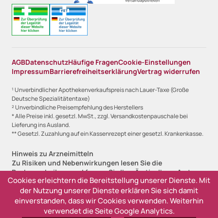
AGB
Datenschutz
Häufige Fragen
Cookie-Einstellungen
Impressum
Barrierefreiheitserklärung
Vertrag widerrufen
¹ Unverbindlicher Apothekenverkaufspreis nach Lauer-Taxe (Große
Deutsche Spezialitätentaxe)
² Unverbindliche Preisempfehlung des Herstellers
* Alle Preise inkl. gesetzl. MwSt., zzgl. Versandkostenpauschale bei
Lieferung ins Ausland.
** Gesetzl. Zuzahlung auf ein Kassenrezept einer gesetzl. Krankenkasse.
Hinweis zu Arzneimitteln
Zu Risiken und Nebenwirkungen lesen Sie die
Packungsbeilage und fragen Sie Ihre Ärztin, Ihren Arzt
Cookies erleichtern die Bereitstellung unserer Dienste. Mit
oder in Ihrer Apotheke.
der Nutzung unserer Dienste erklären Sie sich damit
Angabe zur Lieferfristanzeige
einverstanden, dass wir Cookies verwenden. Weiterhin
Sofort lieferbar, 1-2 Werktage (versandfertig)
verwendet die Seite Google Analytics.