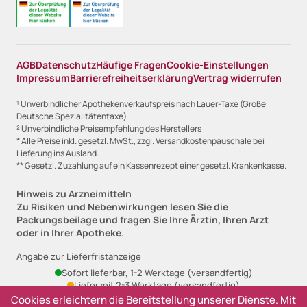
AGB
Datenschutz
Häufige Fragen
Cookie-Einstellungen
Impressum
Barrierefreiheitserklärung
Vertrag widerrufen
¹ Unverbindlicher Apothekenverkaufspreis nach Lauer-Taxe (Große
Deutsche Spezialitätentaxe)
² Unverbindliche Preisempfehlung des Herstellers
* Alle Preise inkl. gesetzl. MwSt., zzgl. Versandkostenpauschale bei
Lieferung ins Ausland.
** Gesetzl. Zuzahlung auf ein Kassenrezept einer gesetzl. Krankenkasse.
Hinweis zu Arzneimitteln
Zu Risiken und Nebenwirkungen lesen Sie die
Packungsbeilage und fragen Sie Ihre Ärztin, Ihren Arzt
oder in Ihrer Apotheke.
Angabe zur Lieferfristanzeige
Sofort lieferbar, 1-2 Werktage (versandfertig)
Lieferzeit 2-3 Werktage (versandfertig)
Ausverkauft, derzeit nicht lieferbar
Cookies erleichtern die Bereitstellung unserer Dienste. Mit