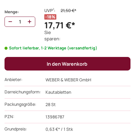
2
UVP
:
21,50 €*
Menge:
18%
17,71 €*
Sie
sparen:
Sofort lieferbar, 1-2 Werktage (versandfertig)
In den Warenkorb
Anbieter:
WEBER & WEBER GmbH
Darreichungsform:
Kautabletten
Packungsgröße:
28
St
PZN
:
13986787
Grundpreis:
0,63 €* / 1 Stk