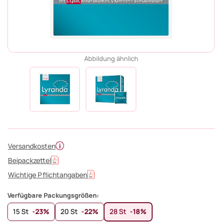
Abbildung ähnlich
Versandkosten
Beipackzettel
Wichtige Pflichtangaben
Verfügbare Packungsgrößen:
15 St
-23%
20 St
-22%
28 St
-18%