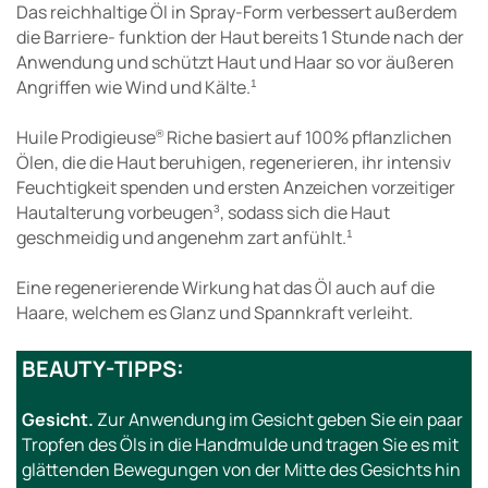
Das reichhaltige Öl in Spray-Form verbessert außerdem
die Barriere- funktion der Haut bereits 1 Stunde nach der
Anwendung und schützt Haut und Haar so vor äußeren
Angriffen wie Wind und Kälte.
1
Huile Prodigieuse
Riche basiert auf 100% pflanzlichen
®
Ölen, die die Haut beruhigen, regenerieren, ihr intensiv
Feuchtigkeit spenden und ersten Anzeichen vorzeitiger
Hautalterung vorbeugen
, sodass sich die Haut
3
geschmeidig und angenehm zart anfühlt.
1
Eine regenerierende Wirkung hat das Öl auch auf die
Haare, welchem es Glanz und Spannkraft verleiht.
BEAUTY-TIPPS:
Gesicht.
Zur Anwendung im Gesicht geben Sie ein paar
Tropfen des Öls in die Handmulde und tragen Sie es mit
glättenden Bewegungen von der Mitte des Gesichts hin