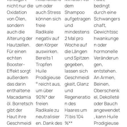
nicht nur die
um oder
dem
bedingt
Oxidation
auch Stress
Shampoo
durch eine
von Ölen,
können sich
aufgetragen
Schwangers
sondern
freie
und
chaft,
auch die
Radikale
mindestens
Gewichtssc
Alterung der
negativ auf
2 Mal pro
hwankunge
Hautzellen.
den Körper
Woche auf
n oder
Für einen
auswirken.
die Längen
hormonelle
echten
Bereits 1
und Spitzen
Veränderun
Booster-
Tropfen
gegeben,
gen,
Effekt sorgt
Huile
lassen sich
entstehen.
außerdem
Prodigieuse
Geschmeidi
An Armen,
das darin
reicht aus,
gkeit, Glanz
Beinen,
®
enthaltene
um über
und
Oberschenk
Macadamia
90%* der
Regeneratio
el, Dekolleté
öl. Borretsch
freien
n des
oder Bauch
gibt der
Radikale zu
Haares um
angewendet
Haut ihre
neutralisier
71 bis 104
, kann Huile
Geschmeidi
en. Dank des
%**
Prodigieuse