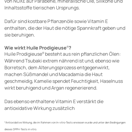
von NUXE auf Parabene, mineralische Öle, Silikone und
Inhaltsstoffe tierischen Ursprungs.
Dafür sind kostbare Pflanzenöle sowie Vitamin E
enthalten, die der Haut die nötige Spannkraft geben und
sie beruhigen.
Wie wirkt Huile Prodigieuse
?
®
Huile Prodigieuse
besteht aus rein pflanzlichen Ölen:
®
Während Tsubaki extrem nährend ist und, ebenso wie
Borretsch, dem Alterungsprozess entgegenwirkt,
machen Süßmandel und Macadamia die Haut
geschmeidig, Kamelie spendet Feuchtigkeit, Haselnuss
wirkt beruhigend und Argan regenerierend.
Das ebenso enthaltene Vitamin E verstärkt die
antioxidative Wirkung zusätzlich
*Antioxidative Wirkung, die im Rahmen von In-vitro-Tests erwiesen wurde und unter den Bedingungen
dieses DPPH-Tests in vitro.