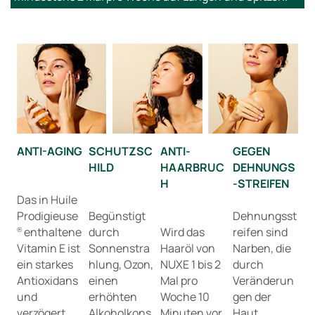
ANTI-AGING
SCHUTZSC
ANTI-
GEGEN
HILD
HAARBRUC
DEHNUNGS
H
-STREIFEN
Das in Huile
Prodigieuse
Begünstigt
Dehnungsst
enthaltene
durch
Wird das
reifen sind
®
Vitamin E ist
Sonnenstra
Haaröl von
Narben, die
ein starkes
hlung, Ozon,
NUXE 1 bis 2
durch
Antioxidans
einen
Mal pro
Veränderun
und
erhöhten
Woche 10
gen der
verzögert
Alkoholkons
Minuten vor
Haut,