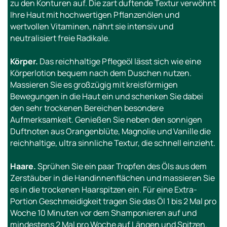
zu den Konturen auf. Die zart duftende Textur verwöhnt
Ihre Haut mit hochwertigen Pflanzenölen und
wertvollen Vitaminen, nährt sie intensiv und
neutralisiert freie Radikale.
Körper.
Das reichhaltige Pflegeöl lässt sich wie eine
Körperlotion bequem nach dem Duschen nutzen.
Massieren Sie es großzügig mit kreisförmigen
Bewegungen in die Haut ein und schenken Sie dabei
den sehr trockenen Bereichen besondere
Aufmerksamkeit. Genießen Sie neben den sonnigen
Duftnoten aus Orangenblüte, Magnolie und Vanille die
reichhaltige, ultra sinnliche Textur, die schnell einzieht.
Haare.
Sprühen Sie ein paar Tropfen des Öls aus dem
Zerstäuber in die Handinnenflächen und massieren Sie
es in die trockenen Haarspitzen ein. Für eine Extra-
Portion Geschmeidigkeit tragen Sie das Öl 1 bis 2 Mal pro
Woche 10 Minuten vor dem Shamponieren auf und
mindestens 2 Mal pro Woche auf Längen und Spitzen.