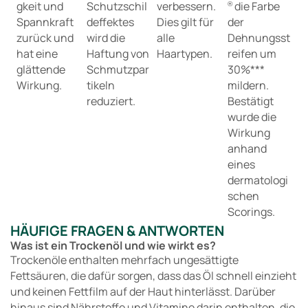
gkeit und
Schutzschil
verbessern.
die Farbe
®
Spannkraft
deffektes
Dies gilt für
der
zurück und
wird die
alle
Dehnungsst
hat eine
Haftung von
Haartypen.
reifen um
glättende
Schmutzpar
30%***
Wirkung.
tikeln
mildern.
reduziert.
Bestätigt
wurde die
Wirkung
anhand
eines
dermatologi
schen
Scorings.
HÄUFIGE FRAGEN & ANTWORTEN
Was ist ein Trockenöl und wie wirkt es?
Trockenöle enthalten mehrfach ungesättigte
Fettsäuren, die dafür sorgen, dass das Öl schnell einzieht
und keinen Fettfilm auf der Haut hinterlässt. Darüber
hinaus sind Nährstoffe und Vitamine darin enthalten, die