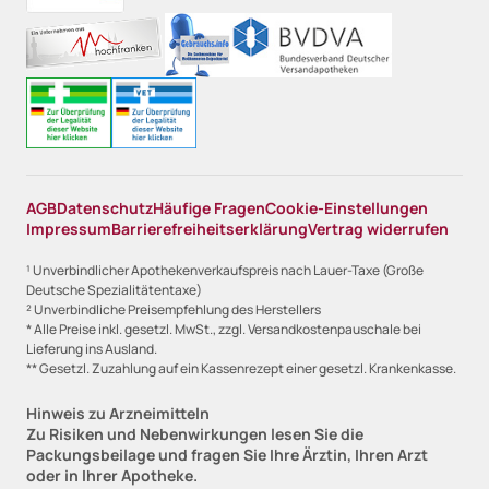
AGB
Datenschutz
Häufige Fragen
Cookie-Einstellungen
Impressum
Barrierefreiheitserklärung
Vertrag widerrufen
¹ Unverbindlicher Apothekenverkaufspreis nach Lauer-Taxe (Große
Deutsche Spezialitätentaxe)
² Unverbindliche Preisempfehlung des Herstellers
* Alle Preise inkl. gesetzl. MwSt., zzgl. Versandkostenpauschale bei
Lieferung ins Ausland.
** Gesetzl. Zuzahlung auf ein Kassenrezept einer gesetzl. Krankenkasse.
Hinweis zu Arzneimitteln
Zu Risiken und Nebenwirkungen lesen Sie die
Packungsbeilage und fragen Sie Ihre Ärztin, Ihren Arzt
oder in Ihrer Apotheke.