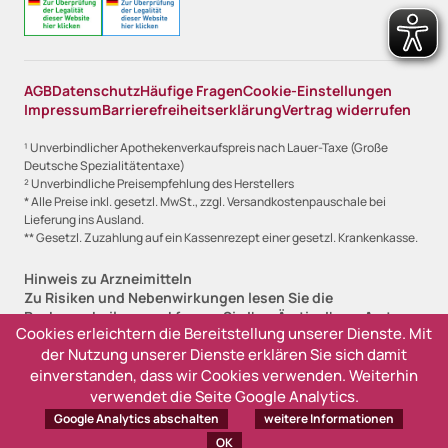
AGB
Datenschutz
Häufige Fragen
Cookie-Einstellungen
Impressum
Barrierefreiheitserklärung
Vertrag widerrufen
¹ Unverbindlicher Apothekenverkaufspreis nach Lauer-Taxe (Große
Deutsche Spezialitätentaxe)
² Unverbindliche Preisempfehlung des Herstellers
* Alle Preise inkl. gesetzl. MwSt., zzgl. Versandkostenpauschale bei
Lieferung ins Ausland.
** Gesetzl. Zuzahlung auf ein Kassenrezept einer gesetzl. Krankenkasse.
Hinweis zu Arzneimitteln
Zu Risiken und Nebenwirkungen lesen Sie die
Packungsbeilage und fragen Sie Ihre Ärztin, Ihren Arzt
Cookies erleichtern die Bereitstellung unserer Dienste. Mit
oder in Ihrer Apotheke.
der Nutzung unserer Dienste erklären Sie sich damit
Angabe zur Lieferfristanzeige
einverstanden, dass wir Cookies verwenden. Weiterhin
Sofort lieferbar, 1-2 Werktage (versandfertig)
verwendet die Seite Google Analytics.
Lieferzeit 2-3 Werktage (versandfertig)
Google Analytics abschalten
weitere Informationen
Ausverkauft, derzeit nicht lieferbar
OK