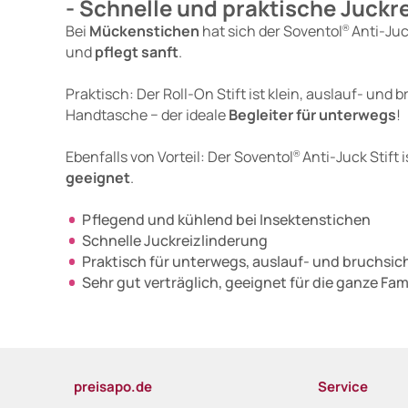
- Schnelle und praktische Juckr
Bei
Mückenstichen
hat sich der Soventol
Anti-Juc
®
und
pflegt sanft
.
Praktisch: Der Roll-On Stift ist klein, auslauf- und 
Handtasche − der ideale
Begleiter für unterwegs
!
Ebenfalls von Vorteil: Der Soventol
Anti-Juck Stift i
®
geeignet
.
Pflegend und kühlend bei Insektenstichen
Schnelle Juckreizlinderung
Praktisch für unterwegs, auslauf- und bruchsic
Sehr gut verträglich, geeignet für die ganze Fam
preisapo.de
Service