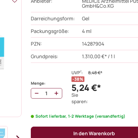
Anbieter:
MEDICE Arzneimittel Püt
GmbH&Co.KG
Darreichungsform:
Gel
Packungsgröße:
4
ml
PZN
:
14287904
Grundpreis:
1.310,00 €* / 1 l
2
UVP
:
8,48 €*
38%
Menge:
5,24 €*
Sie
sparen:
Sofort lieferbar, 1-2 Werktage (versandfertig)
In den Warenkorb