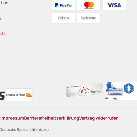
tion
n
lar
n
Impressum
Barrierefreiheitserklärung
Vertrag widerrufen
 Deutsche Spezialitätentaxe)