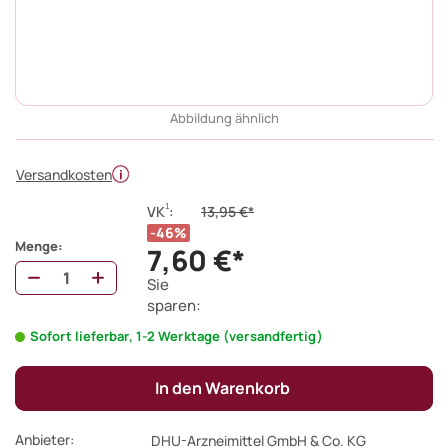
Abbildung ähnlich
Versandkosten
1
VK
:
13,95 €*
46%
Menge:
7,60 €*
Sie
sparen:
Sofort lieferbar, 1-2 Werktage (versandfertig)
In den Warenkorb
Anbieter:
DHU-Arzneimittel GmbH & Co. KG