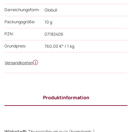
Darreichungsform:
Globuli
Packungsgröße:
10
g
PZN
:
07182406
Grundpreis:
760,00 €* / 1 kg
Versandkosten
Produktinformation
Wirkstoff:
Thyreoidinum suis (homöoph.)