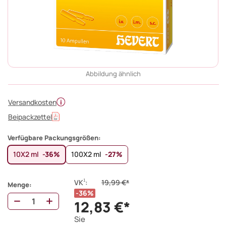
Abbildung ähnlich
Versandkosten
Beipackzettel
Verfügbare Packungsgrößen:
10X2 ml
-36%
100X2 ml
-27%
1
VK
:
19,99 €*
Menge:
36%
12,83 €*
Sie