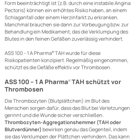
Form beeinträchtigt ist (z.B. durch eine instabile Angina
Pectoris) können ein erhöhtes Risiko haben, an einem
Schlaganfall oder einem Herzinfarkt zu erkranken.
Manchmal brauchen sie dann zur Vorbeugung bzw. zur
Behandlung ein Medikament, das die Verklumpung des
Blutes in den feinen Gefäßen zuverlässig verhindert.
ASS 100 - 1 A Pharma
TAH wurde für diese
®
Risikopatienten konzipiert. Regelmäßig eingenommen,
schützt es die Gefäße effektiv vor Thrombosen.
ASS 100 – 1 A Pharma
TAH schützt vor
®
Thrombosen
Die Thrombozyten (Blutplättchen) im Blut des
Menschen sorgen dafür, dass das Blut bei Verletzungen
gerinnt und die Wunde sicher verschließen.
Thrombozyten-Aggregationshemmer (TAH oder
Blutverdünner)
bewirken genau das Gegenteil, indem
sie das Verklumpen der Plättchen verhindern. Das kann