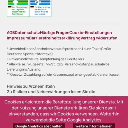
AGB
Datenschutz
Häufige Fragen
Cookie-Einstellungen
Impressum
Barrierefreiheitserklärung
Vertrag widerrufen
¹ Unverbindlicher Apothekenverkaufspreis nach Lauer-Taxe (Große
Deutsche Spezialitätentaxe)
² Unverbindliche Preisempfehlung des Herstellers
* Alle Preise inkl. gesetzl. MwSt., zzgl. Versandkostenpauschale bei
Lieferung ins Ausland.
** Gesetzl. Zuzahlung auf ein Kassenrezept einer gesetzl. Krankenkasse.
Hinweis zu Arzneimitteln
Zu Risiken und Nebenwirkungen lesen Sie die
Packungsbeilage und fragen Sie Ihre Ärztin, Ihren Arzt
Cookies erleichtern die Bereitstellung unserer Dienste. Mit
oder in Ihrer Apotheke.
der Nutzung unserer Dienste erklären Sie sich damit
Angabe zur Lieferfristanzeige
einverstanden, dass wir Cookies verwenden. Weiterhin
Sofort lieferbar, 1-2 Werktage (versandfertig)
verwendet die Seite Google Analytics.
Lieferzeit 2-3 Werktage (versandfertig)
Google Analytics abschalten
weitere Informationen