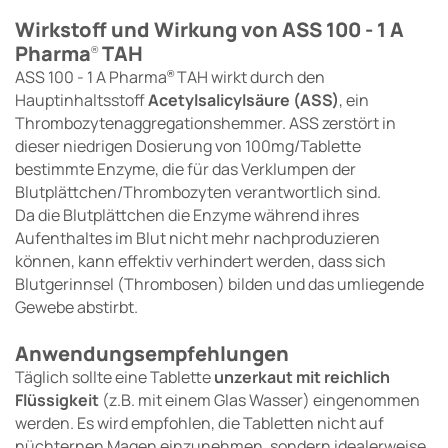
Wirkstoff und Wirkung von ASS 100 - 1 A
Pharma
TAH
®
ASS 100 - 1 A Pharma
TAH wirkt durch den
®
Hauptinhaltsstoff
Acetylsalicylsäure (ASS)
, ein
Thrombozytenaggregationshemmer. ASS zerstört in
dieser niedrigen Dosierung von 100mg/Tablette
bestimmte Enzyme, die für das Verklumpen der
Blutplättchen/Thrombozyten verantwortlich sind.
Da die Blutplättchen die Enzyme während ihres
Aufenthaltes im Blut nicht mehr nachproduzieren
können, kann effektiv verhindert werden, dass sich
Blutgerinnsel (Thrombosen) bilden und das umliegende
Gewebe abstirbt.
Anwendungsempfehlungen
Täglich sollte eine Tablette
unzerkaut mit reichlich
Flüssigkeit
(z.B. mit einem Glas Wasser) eingenommen
werden. Es wird empfohlen, die Tabletten nicht auf
nüchternen Magen einzunehmen, sondern idealerweise